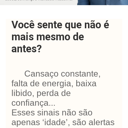
Contato
•
Você sente que não é
Resultados
dos
mais mesmo de
Exames
antes?
♂️ Cansaço constante,
falta de energia, baixa
libido, perda de
confiança...
Esses sinais não são
apenas ‘idade’, são alertas