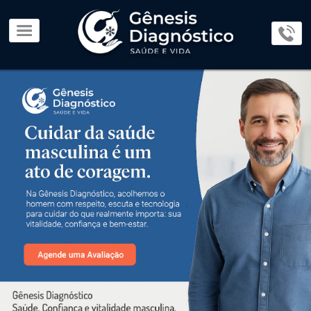
×
Home
Page
O
Lab
Parceiros
Exames
e
Procedimentos
Consultas
Médicas
Dúvidas
e
Orientações
Blog